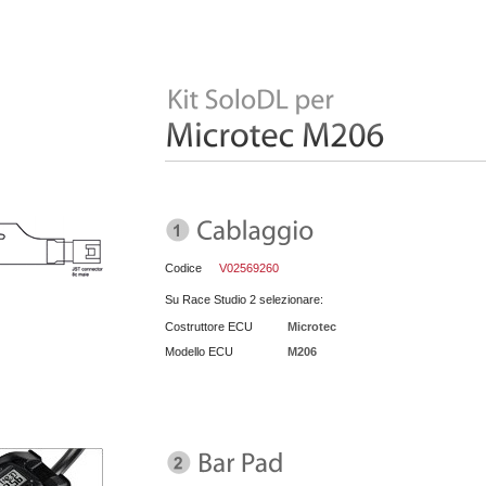
Codice
V02569260
Su Race Studio 2 selezionare:
Costruttore ECU
Microtec
Modello ECU
M206