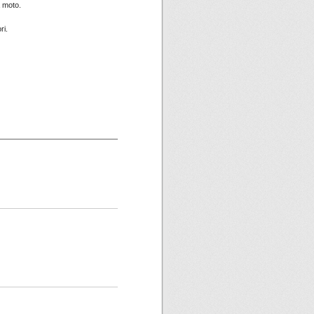
a moto.
ri.