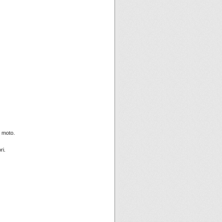
a moto.
ri.