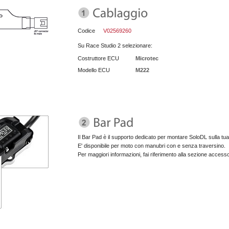
Codice
V02569260
Su Race Studio 2 selezionare:
Costruttore ECU
Microtec
Modello ECU
M222
Il Bar Pad è il supporto dedicato per montare SoloDL sulla tu
E' disponibile per moto con manubri con e senza traversino.
Per maggiori informazioni, fai riferimento alla sezione accesso