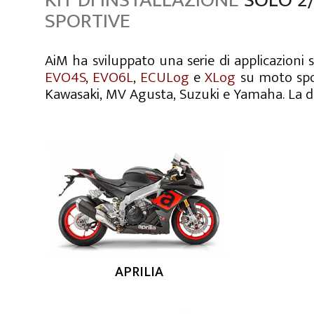
KIT DI INSTALLAZIONE
SOLO 2/
SPORTIVE
AiM ha sviluppato una serie di applicazioni s
EVO4S
,
EVO6L
,
ECULog
e
XLog
su moto spor
Kawasaki, MV Agusta, Suzuki e Yamaha. La dis
APRILIA